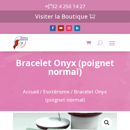
+
32 4 250 14 27
Visiter la Boutique
Bracelet Onyx (poignet
normal)
Accueil
/
Esotérisme
/ Bracelet Onyx
(poignet normal)