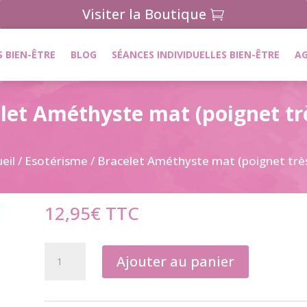
Visiter la Boutique
 BIEN-ÊTRE
BLOG
SÉANCES INDIVIDUELLES BIEN-ÊTRE
A
let Améthyste mat (poignet trè
eil
/
Esotérisme
/ Bracelet Améthyste mat (poignet très
12,95
€
TTC
quantité
Ajouter au panier
de
Bracelet