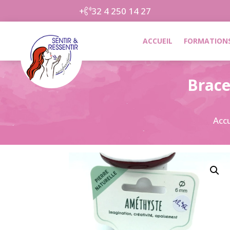
+
32 4 250 14 27
ACCUEIL
FORMATIONS
Brace
Accu