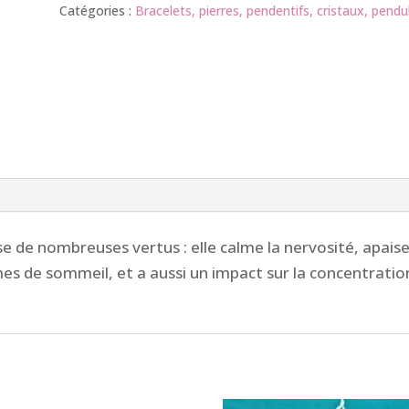
Améthyste
Catégories :
Bracelets, pierres, pendentifs, cristaux, pendu
mat
(poignet
très
fin)
 de nombreuses vertus : elle calme la nervosité, apaise le
mes de sommeil, et a aussi un impact sur la concentratio