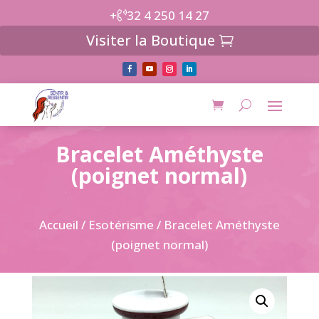
+
32 4 250 14 27
Visiter la Boutique
Bracelet Améthyste
(poignet normal)
Accueil
/
Esotérisme
/ Bracelet Améthyste
(poignet normal)