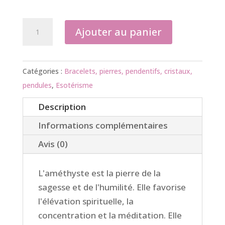
quantité
Ajouter au panier
de
Bracelet
Améthyste
Catégories :
Bracelets, pierres, pendentifs, cristaux,
(poignet
pendules
,
Esotérisme
normal)
Description
Informations complémentaires
Avis (0)
L'améthyste
est la pierre de la
sagesse et de l'humilité. Elle
favorise
l'élévation spirituelle, la
concentration et la méditation. Elle