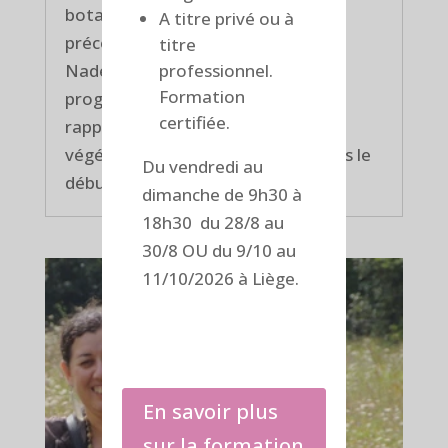
botaniste passionnée dans le
A titre privé ou à
précédent article. Comme promis,
titre
professionnel.
Nadejda va vous communiquer
Formation
progressivement son savoir pour
certifiée.
rapprocher l'homme du monde
végétal, monde indissociable depuis le
Du vendredi au
début de l'humanité. La série...
dimanche de 9h30 à
18h30 du 28/8 au
30/8 OU du 9/10 au
11/10/2026 à Liège.
En savoir plus
sur la formation