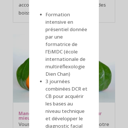
accoutumancesLa consommation des
boissons aux...
Formation
intensive en
présentiel donnée
par une
formatrice de
l’EiMDC (école
internationale de
multiréflexologie
Dien Chan)
3 journées
combinées DCR et
CB pour acquérir
les bases au
niveau technique
Mandarine : mieux la connaître pour
mieux l’apprécier
et développer le
Vous avez fait la connaissance de notre
diagnostic facial