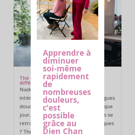
Apprendre à
diminuer
soi-même
rapidement
Thé ou tea tree : quelle est la
de
différence ?
Nadejda nous livre ici une bien
nombreuses
douleurs,
intéressante recherche sur ces drogues
c’est
douces que nous consommons chaque
possible
jour. Saviez-vous que leurs bienfaits se
grâce au
retrouvent également en cosmétiques
Dien Chan
? Thé, café génèrent souvent des