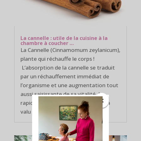
La cannelle : utile de la cuisine à la
chambre à coucher …
La Cannelle (Cinnamomum zeylanicum),
plante qui réchauffe le corps !
L’absorption de la cannelle se traduit
par un réchauffement immédiat de
l’organisme et une augmentation tout
aussi saisissante de sa vitalité. La
×
rapidité d’action de cette épice lui a
valu une...