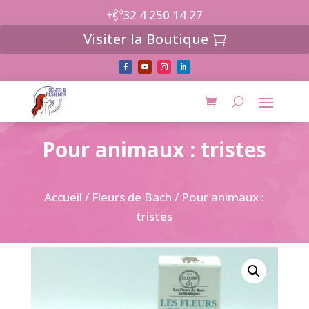
+
32 4 250 14 27
Visiter la Boutique
Pour animaux : tristes
Accueil
/
Fleurs de Bach
/ Pour animaux :
tristes