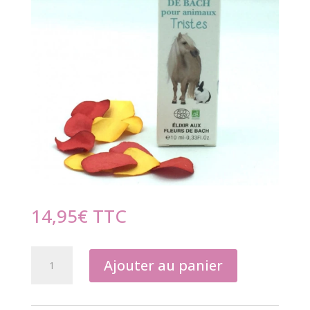
14,95
€
TTC
quantité
Ajouter au panier
de
Pour