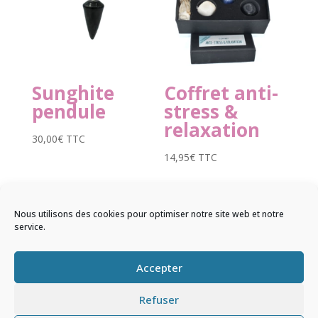
Sunghite
Coffret anti-
pendule
stress &
relaxation
30,00
€
TTC
14,95
€
TTC
Nous utilisons des cookies pour optimiser notre site web et notre
service.
© 2026 Sentir & Ressentir |
Mentions
Accepter
légales
|
Conditions Générales de Ventes
Refuser
|
Politique de confidentialité
| Powered