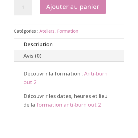
quantité
Ajouter au panier
de
Gestion
du
Catégories :
Ateliers
,
Formation
stress,
Description
du
burn
Avis (0)
out
2
Découvrir la formation :
Anti-burn
out 2
Découvrir les dates, heures et lieu
de la
formation anti-burn out 2