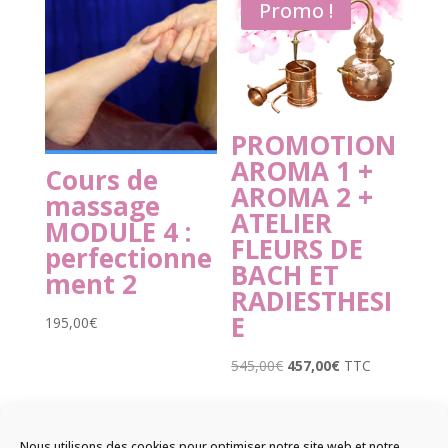
Promo !
PROMOTION
AROMA 1 +
Cours de
AROMA 2 +
massage
ATELIER
MODULE 4 :
FLEURS DE
perfectionne
BACH ET
ment 2
RADIESTHESI
E
195,00
€
Le
Le
545,00
€
457,00
€
TTC
prix
prix
initial
actuel
était :
est :
Nous utilisons des cookies pour optimiser notre site web et notre