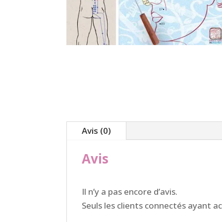
Avis (0)
Avis
Il n’y a pas encore d’avis.
Seuls les clients connectés ayant ach