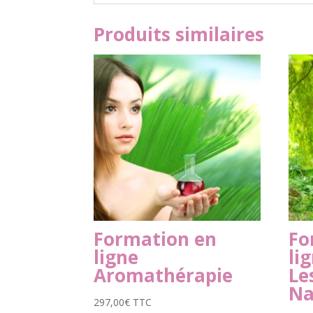
Produits similaires
Formation en
Fo
ligne
li
Aromathérapie
Le
Na
297,00
€
TTC