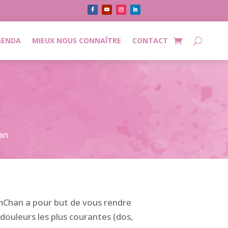
GENDA
MIEUX NOUS CONNAÎTRE
CONTACT
an
nChan a pour but de vous rendre
ouleurs les plus courantes (dos,