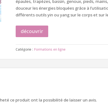
épaules, trapèzes, bassin, genoux, pieds, main
douceur les énergies bloquées grâce à l’utilisat
différents outils yin ou yang sur le corps et sur l
découvrir
Catégorie :
Formations en ligne
eté ce produit ont la possibilité de laisser un avis.