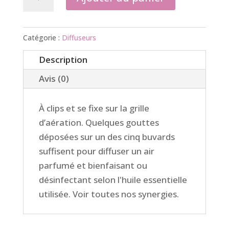
de
Diffuseurs
voiture
Catégorie :
Diffuseurs
"attrapes
Description
rêves"
et
Avis (0)
ses
5
À clips et se fixe sur la grille
buvards
d’aération. Quelques gouttes
déposées sur un des cinq buvards
suffisent pour diffuser un air
parfumé et bienfaisant ou
désinfectant selon l'huile essentielle
utilisée. Voir toutes nos synergies.