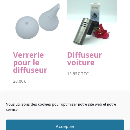
Verrerie
Diffuseur
pour le
voiture
diffuseur
19,95
€
TTC
20,00
€
Nous utilisons des cookies pour optimiser notre site web et notre
service.
© 2026 Sentir & Ressentir |
Mentions
Accepter