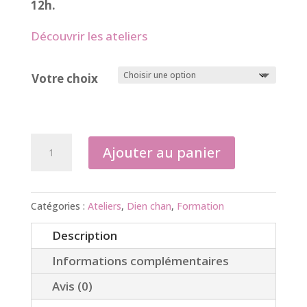
12h.
Découvrir les ateliers
Votre choix
quantité
Ajouter au panier
de
Dien
Chan
Catégories :
Ateliers
,
Dien chan
,
Formation
atelier
Description
à
thème
Informations complémentaires
2H
Avis (0)