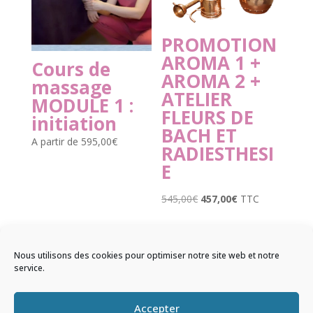
PROMOTION
AROMA 1 +
Cours de
AROMA 2 +
massage
ATELIER
MODULE 1 :
FLEURS DE
initiation
BACH ET
A partir de
595,00
€
RADIESTHESI
E
Le
Le
545,00
€
457,00
€
TTC
prix
prix
initial
actuel
était :
est :
Nous utilisons des cookies pour optimiser notre site web et notre
service.
545,00€.
457,00€.
© 2026 Sentir & Ressentir |
Mentions
Accepter