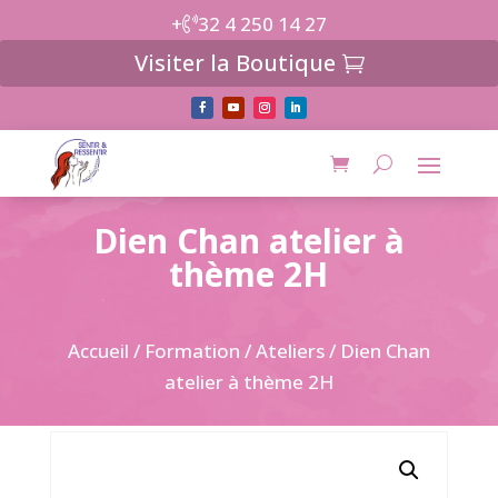
+
32 4 250 14 27
Visiter la Boutique
Dien Chan atelier à
thème 2H
Accueil
/
Formation
/
Ateliers
/ Dien Chan
atelier à thème 2H