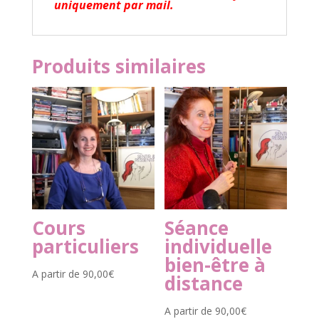
uniquement par mail.
Produits similaires
Cours
Séance
particuliers
individuelle
bien-être à
A partir de
90,00
€
distance
A partir de
90,00
€