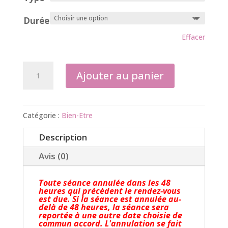
Durée
Effacer
quantité
Ajouter au panier
de
Séance
individuelle
Catégorie :
Bien-Etre
en
Description
présentiel
Avis (0)
Toute séance annulée dans les 48
heures qui précèdent le rendez-vous
est due. Si la séance est annulée au-
delà de 48 heures, la séance sera
reportée à une autre date choisie de
commun accord. L'annulation se fait