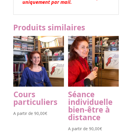
uniquement par mail.
Produits similaires
Cours
Séance
particuliers
individuelle
bien-être à
A partir de
90,00
€
distance
A partir de
90,00
€