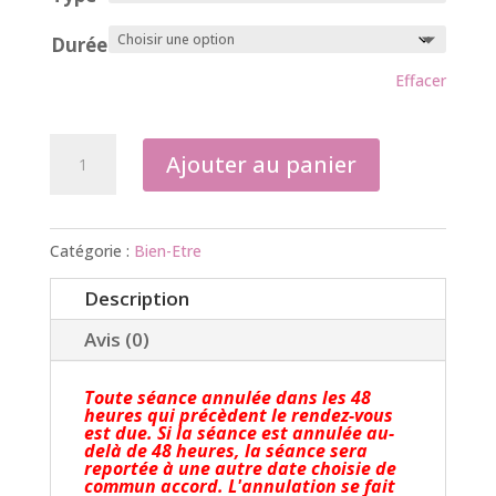
Durée
Effacer
quantité
Ajouter au panier
de
Séance
individuelle
Catégorie :
Bien-Etre
en
Description
présentiel
Avis (0)
Toute séance annulée dans les 48
heures qui précèdent le rendez-vous
est due. Si la séance est annulée au-
delà de 48 heures, la séance sera
reportée à une autre date choisie de
commun accord. L'annulation se fait