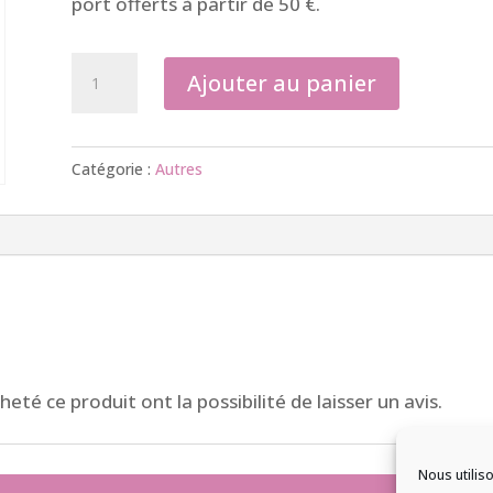
port offerts à partir de 50 €.
quantité
Ajouter au panier
de
COFFRET
:
Catégorie :
Autres
livre
plastifié
et
3
huiles
de
massage
eté ce produit ont la possibilité de laisser un avis.
Nous utilis