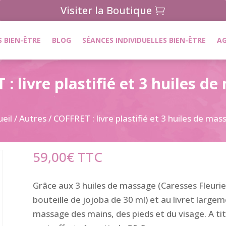
Visiter la Boutique
 BIEN-ÊTRE
BLOG
SÉANCES INDIVIDUELLES BIEN-ÊTRE
A
: livre plastifié et 3 huiles d
ueil
/
Autres
/ COFFRET : livre plastifié et 3 huiles de ma
59,00
€
TTC
Grâce aux 3 huiles de massage (Caresses Fleuries,
bouteille de jojoba de 30 ml) et au livret large
massage des mains, des pieds et du visage. A titr