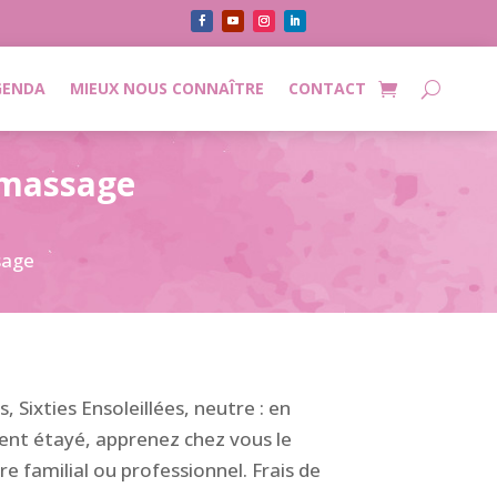
GENDA
MIEUX NOUS CONNAÎTRE
CONTACT
e massage
ssage
 Sixties Ensoleillées, neutre : en
ment étayé, apprenez chez vous le
e familial ou professionnel. Frais de