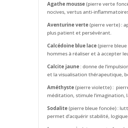
Agathe mousse
(pierre verte fonc
nocives, vertus
anti-inflammatoires,
Aventurine verte
(pierre verte) :
ap
plus patient et persévérant.
Calcédoine blue lace
(pierre bleue c
hommes à réaliser et à accepter leu
Calcite jaune
:
donne de l’impulsion
et la visualisation thérapeutique, 
Améthyste
(pierre violette) :
pierr
méditation, stimule l’imagination, la
Sodalite
(pierre bleue foncée) :
lut
permet d’acquérir stabilité, logique,