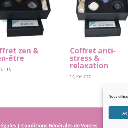
ffret zen &
Coffret anti-
en-être
stress &
relaxation
5
€
TTC
14,95
€
TTC
Nous utilis
Ac
légales
|
Conditions Générales de Ventes
|