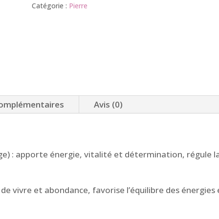
de
Catégorie :
Pierre
12
pierres
complémentaires
Avis (0)
) : apporte énergie, vitalité et détermination, régule l
 de vivre et abondance, favorise l’équilibre des énergies