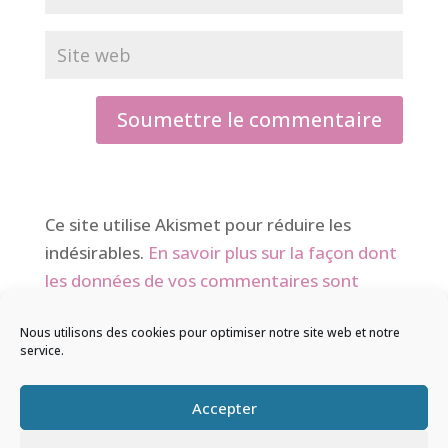
Soumettre le commentaire
Ce site utilise Akismet pour réduire les
indésirables.
En savoir plus sur la façon dont
les données de vos commentaires sont
traitées
.
Nous utilisons des cookies pour optimiser notre site web et notre
service.
© 2026 Sentir & Ressentir |
Mentions
Accepter
légales
|
Conditions Générales de Ventes