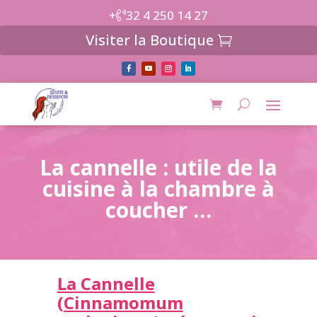
+
32 4 250 14 27
Visiter la Boutique
La cannelle : utile de la
cuisine à la chambre à
coucher …
La Cannelle
(Cinnamomum